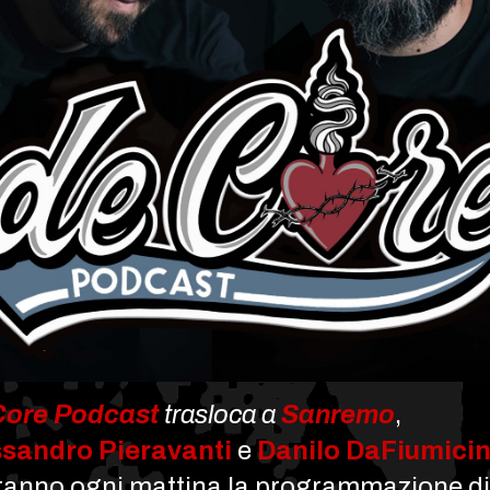
Core Podcast
trasloca a
Sanremo
,
ssandro Pieravanti
e
Danilo DaFiumici
ranno ogni mattina la programmazione di