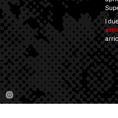
Supe
I du
arti
arri
Page
Google Sites
Report abuse
updated