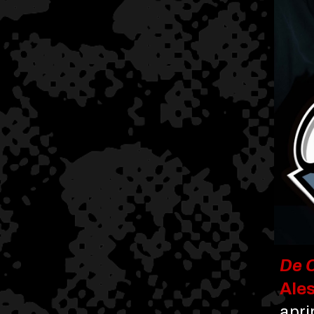
De 
Ale
apri