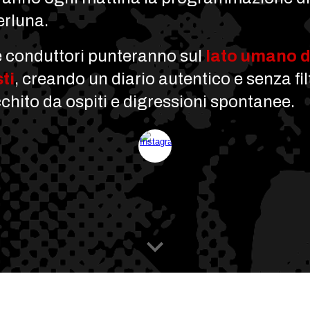
rluna.
e conduttori punteranno sul
lato umano d
sti
, creando un diario autentico e senza filt
cchito da ospiti e digressioni spontanee.